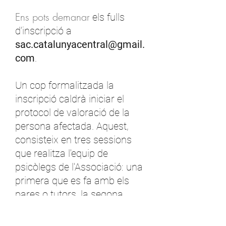
Ens pots demanar
els fulls
d’inscripció a
sac.catalunyacentral@gmail.
com
.
Un cop formalitzada la
inscripció caldrà iniciar el
protocol de valoració de la
persona afectada. Aquest,
consisteix en tres sessions
que realitza l'equip de
psicòlegs de l'Associació: una
primera que es fa amb els
pares o tutors, la segona,
amb el nen o nena, i una
sessió final per fer la