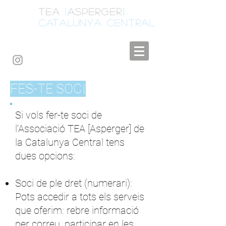
A
TEA
[
ASPERGER
]
CATALUNYA CENTRAL
FES-TE SOCI
Si vols fer-te soci de
l’Associació TEA [Asperger] de
la Catalunya Central tens
dues opcions:
Soci de ple dret (numerari):
Pots accedir a tots els serveis
que oferim: rebre informació
per correu, participar en les