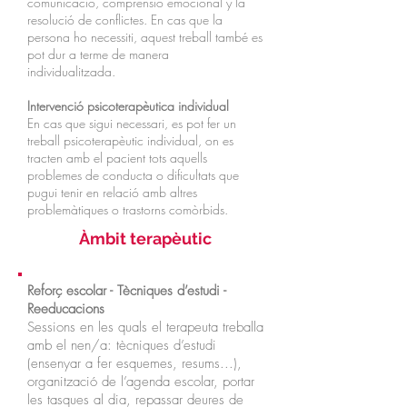
comunicació, comprensió emocional y la
resolució de conflictes. En cas que la
persona ho necessiti, aquest treball també es
pot dur a terme de manera
individualitzada.
Intervenció psicoterapèutica individual
En cas que sigui necessari, es pot fer un
treball psicoterapèutic individual, on es
tracten amb el pacient tots aquells
problemes de conducta o dificultats que
pugui tenir en relació amb altres
problemàtiques o trastorns comòrbids.
Àmbit terapèutic
Reforç escolar - Tècniques d’estudi -
Reeducacions
Sessions en les quals el terapeuta treballa
amb el nen/a: tècniques d’estudi
(ensenyar a fer esquemes, resums...),
organització de l’agenda escolar, portar
les tasques al dia, repassar deures de