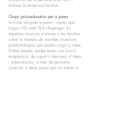
millorar la dinàmica familiar.
Grups psicoeducatius per a pares
Activitat dirigida a pares i mares que
tinguin fills amb TEA/Asperger. En
aquestes sessions s’orienta a les famílies
sobre la manera de resoldre situacions
problemàtiques que poden sorgir a casa.
D’altra banda, també tenen una funció
terapèutica, de suport i intercanvi d’idees
i experiències, a més de permetre
conèixer a altres pares que es troben a
un situació similar.
Àmbit educatiu
Esplai
Es realitza els dissabtes (quinzenalment)
Horari
: 11h a 13h ó 16h a 18h
Edats
: 5 a 12 anys (obert a germans)
Trobades d’adolescents