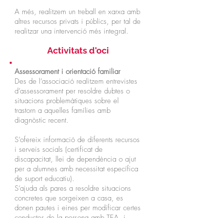
A més, realitzem un treball en xarxa amb
altres recursos privats i públics, per tal de
realitzar una intervenció més integral.
Activitats d'oci
Assessorament i orientació familiar
Des de l’associació realitzem entrevistes
d’assessorament per resoldre dubtes o
situacions problemàtiques sobre el
trastorn a aquelles famílies amb
diagnòstic recent.
S’ofereix informació de diferents recursos
i serveis socials (certificat de
discapacitat, llei de dependència o ajut
per a alumnes amb necessitat específica
de suport educatiu).
S’ajuda als pares a resoldre situacions
concretes que sorgeixen a casa, es
donen pautes i eines per modificar certes
conductes de la persona amb TEA, i