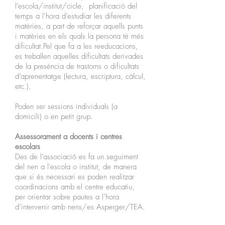
l’escola/institut/cicle, planificació del
temps a l’hora d’estudiar les diferents
matèries, a part de reforçar aquells punts
i matèries en els quals la persona té més
dificultat.Pel que fa a les reeducacions,
es treballen aquelles dificultats derivades
de la presència de trastorns o dificultats
d’aprenentatge (lectura, escriptura, càlcul,
etc.).
Poden ser sessions individuals (a
domicili) o en petit grup.
Assessorament a docents i centres
escolars
Des de l’associació es fa un seguiment
del nen a l’escola o institut, de manera
que si és necessari es poden realitzar
coordinacions amb el centre educatiu,
per orientar sobre pautes a l’hora
d’intervenir amb nens/es Asperger/TEA.