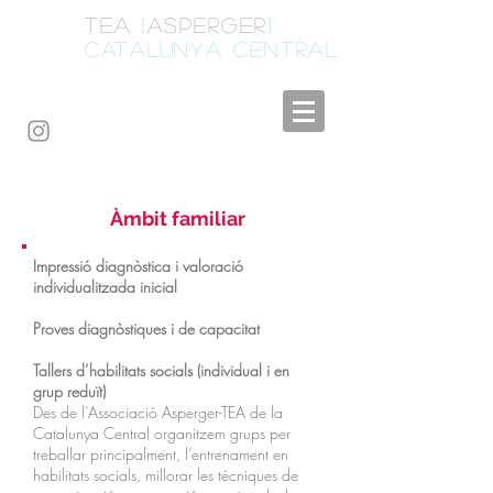
A
TEA
[
ASPERGER
]
CATALUNYA CENTRAL
QUÈ FEM?
Àmbit familiar
Impressió diagnòstica i valoració
individualitzada inicial
Proves diagnòstiques i de capacitat
Tallers d’habilitats socials (individual i en
grup reduït)
D
es de l’Associació Asperger-TEA de la
Catalunya Central organitzem grups per
treballar principalment, l’entrenament en
habilitats socials, millorar les tècniques de