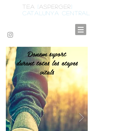
A
TEA
[
ASPERGER
]
CATALUNYA CENTRAL
Donem suport
durant totes les etapes
vitals